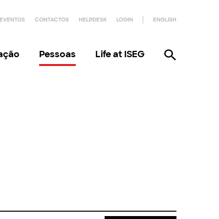
EVENTOS
CONTACTOS
HELPDESK
LOGIN
ENGLISH
gação
Pessoas
Life at ISEG