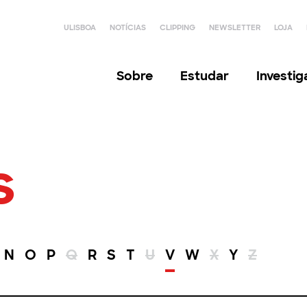
ULISBOA
NOTÍCIAS
CLIPPING
NEWSLETTER
LOJA
Sobre
Estudar
Investi
s
N
O
P
Q
R
S
T
U
V
W
X
Y
Z