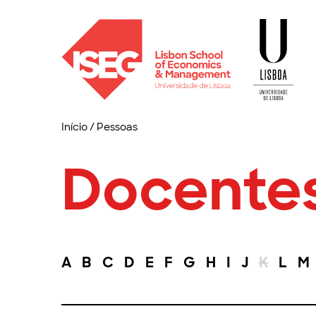
Início
/
Pessoas
Docente
A
B
C
D
E
F
G
H
I
J
K
L
M