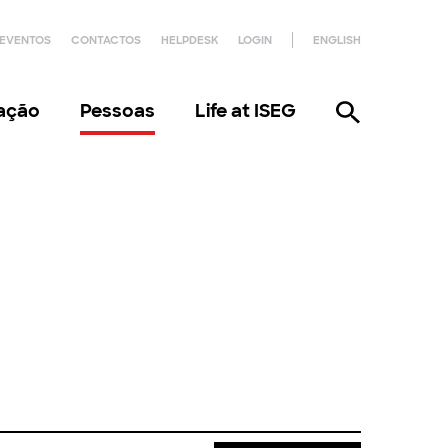
EVENTOS
CONTACTOS
HELPDESK
LOGIN
ENGLISH
gação
Pessoas
Life at ISEG