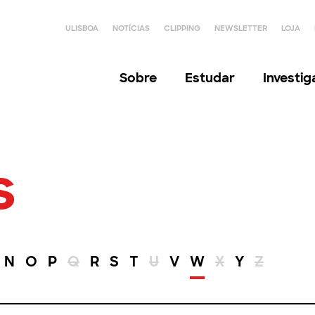
ULISBOA
NOTÍCIAS
CLIPPING
NEWSLETTER
LOJA
Sobre
Estudar
Investi
s
N
O
P
Q
R
S
T
U
V
W
X
Y
Z