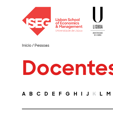
Início
/
Pessoas
Docente
A
B
C
D
E
F
G
H
I
J
K
L
M