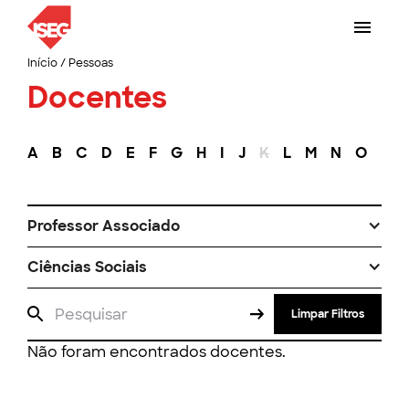
Início
/
Pessoas
Docentes
A
B
C
D
E
F
G
H
I
J
K
L
M
N
O
P
Professor Associado
Ciências Sociais
Limpar Filtros
Não foram encontrados docentes.