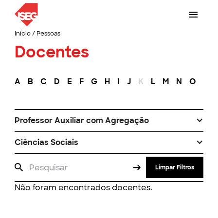
Início
/
Pessoas
Docentes
A
B
C
D
E
F
G
H
I
J
K
L
M
N
O
P
Professor Auxiliar com Agregação
Ciências Sociais
Limpar Filtros
Não foram encontrados docentes.