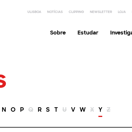
ULISBOA
NOTÍCIAS
CLIPPING
NEWSLETTER
LOJA
Sobre
Estudar
Investi
s
N
O
P
Q
R
S
T
U
V
W
X
Y
Z