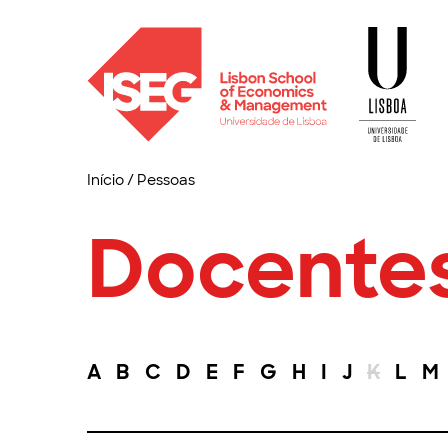
Início
/
Pessoas
Docente
A
B
C
D
E
F
G
H
I
J
K
L
M