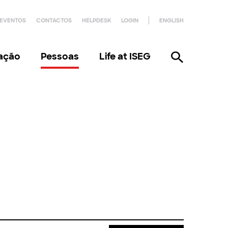
EVENTOS
CONTACTOS
HELPDESK
LOGIN
ENGLISH
gação
Pessoas
Life at ISEG