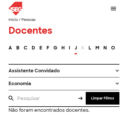
Início
/
Pessoas
Docentes
A
B
C
D
E
F
G
H
I
J
K
L
M
N
O
P
Assistente Convidado
Economia
Limpar Filtros
Não foram encontrados docentes.