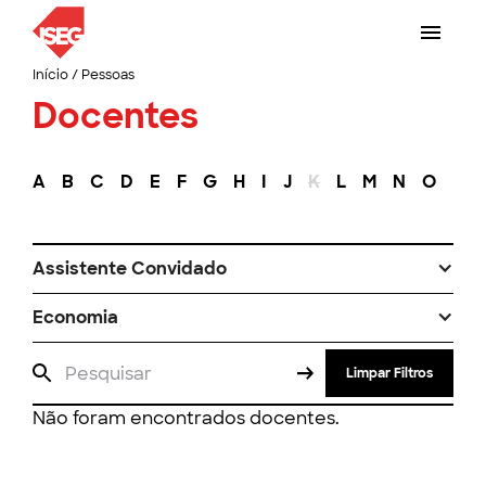
Início
/
Pessoas
Docentes
A
B
C
D
E
F
G
H
I
J
K
L
M
N
O
P
Assistente Convidado
Economia
Limpar Filtros
Não foram encontrados docentes.