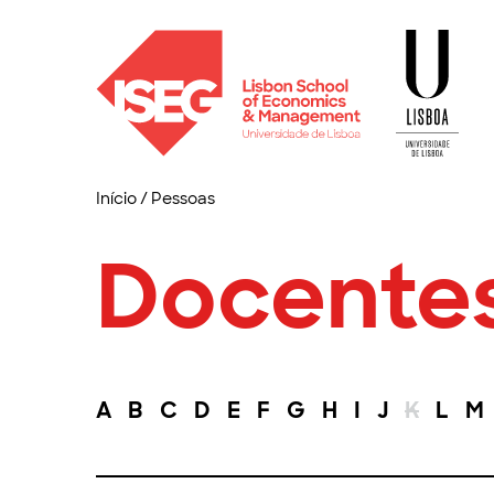
Início
/
Pessoas
Docente
A
B
C
D
E
F
G
H
I
J
K
L
M