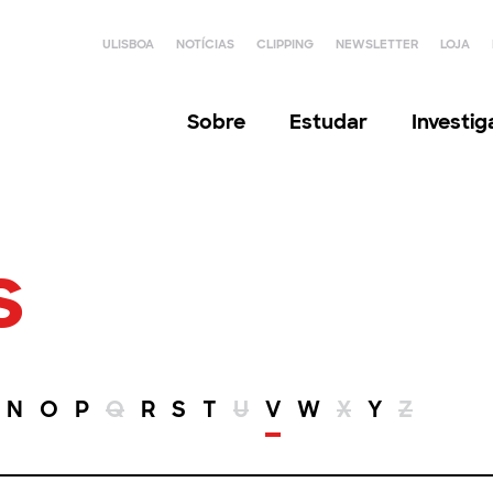
ULISBOA
NOTÍCIAS
CLIPPING
NEWSLETTER
LOJA
Sobre
Estudar
Investi
s
N
O
P
Q
R
S
T
U
V
W
X
Y
Z