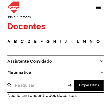
Início
/
Pessoas
Docentes
A
B
C
D
E
F
G
H
I
J
K
L
M
N
O
P
Assistente Convidado
Matemática
Limpar Filtros
Não foram encontrados docentes.