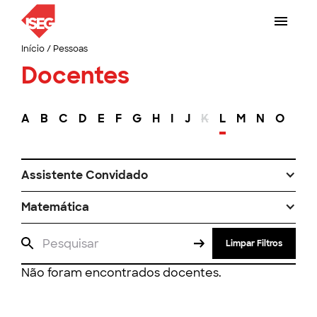
Início
/
Pessoas
Docentes
A
B
C
D
E
F
G
H
I
J
K
L
M
N
O
P
Assistente Convidado
Matemática
Limpar Filtros
Não foram encontrados docentes.