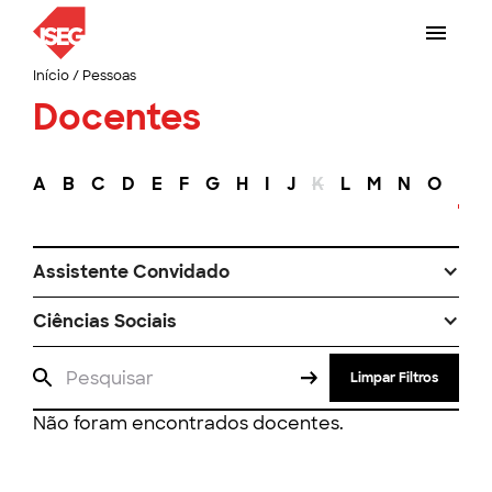
Início
/
Pessoas
Docentes
A
B
C
D
E
F
G
H
I
J
K
L
M
N
O
P
Assistente Convidado
Ciências Sociais
Limpar Filtros
Não foram encontrados docentes.