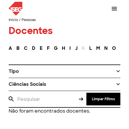
Início
/
Pessoas
Docentes
A
B
C
D
E
F
G
H
I
J
K
L
M
N
O
P
Tipo
Ciências Sociais
Limpar Filtros
Não foram encontrados docentes.