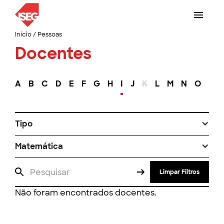
Início
/
Pessoas
Docentes
A
B
C
D
E
F
G
H
I
J
K
L
M
N
O
P
Tipo
Matemática
Limpar Filtros
Não foram encontrados docentes.