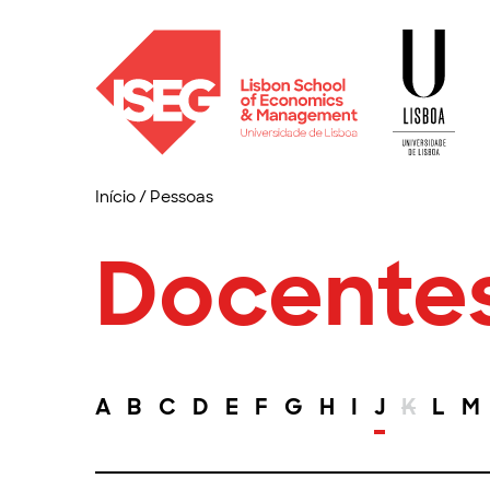
Início
/
Pessoas
Docente
A
B
C
D
E
F
G
H
I
J
K
L
M