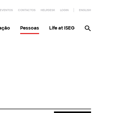
EVENTOS
CONTACTOS
HELPDESK
LOGIN
ENGLISH
gação
Pessoas
Life at ISEG