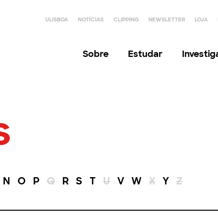
ULISBOA
NOTÍCIAS
CLIPPING
NEWSLETTER
LOJA
Sobre
Estudar
Investi
s
N
O
P
Q
R
S
T
U
V
W
X
Y
Z