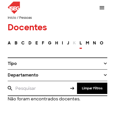
Início
/
Pessoas
Docentes
A
B
C
D
E
F
G
H
I
J
K
L
M
N
O
P
Tipo
Departamento
Limpar Filtros
Não foram encontrados docentes.