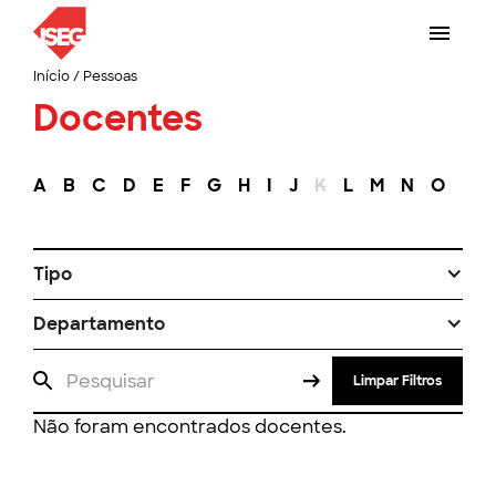
Início
/
Pessoas
Docentes
A
B
C
D
E
F
G
H
I
J
K
L
M
N
O
P
Tipo
Departamento
Limpar Filtros
Não foram encontrados docentes.