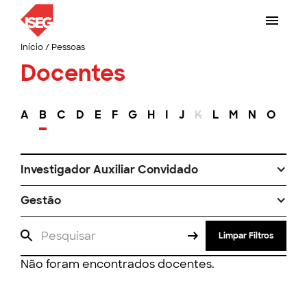
Início
/
Pessoas
Docentes
A
B
C
D
E
F
G
H
I
J
K
L
M
N
O
P
Investigador Auxiliar Convidado
Gestão
Limpar Filtros
Não foram encontrados docentes.