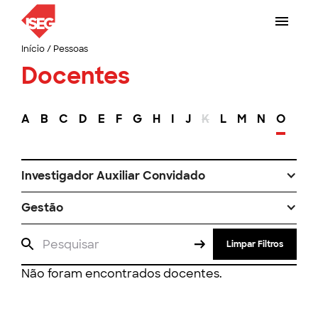
Início
/
Pessoas
Docentes
A
B
C
D
E
F
G
H
I
J
K
L
M
N
O
P
Investigador Auxiliar Convidado
Gestão
Limpar Filtros
Não foram encontrados docentes.