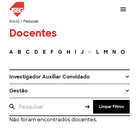
Início
/
Pessoas
Docentes
A
B
C
D
E
F
G
H
I
J
K
L
M
N
O
P
Investigador Auxiliar Convidado
Gestão
Limpar Filtros
Não foram encontrados docentes.