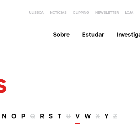
ULISBOA
NOTÍCIAS
CLIPPING
NEWSLETTER
LOJA
Sobre
Estudar
Investi
s
N
O
P
Q
R
S
T
U
V
W
X
Y
Z