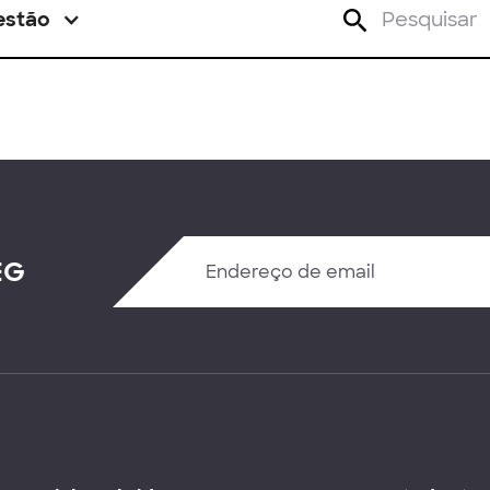
estão
EG