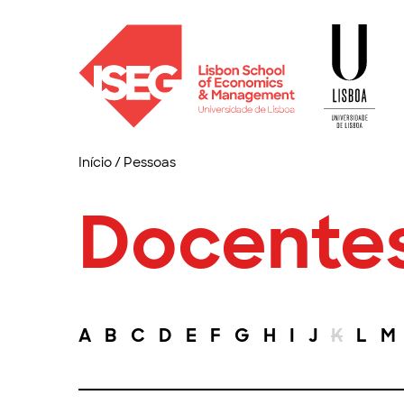
Início
/
Pessoas
Docente
A
B
C
D
E
F
G
H
I
J
K
L
M