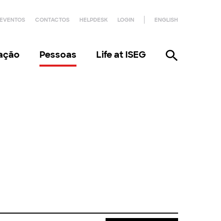
EVENTOS
CONTACTOS
HELPDESK
LOGIN
ENGLISH
gação
Pessoas
Life at ISEG