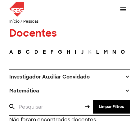
Início
/
Pessoas
Docentes
A
B
C
D
E
F
G
H
I
J
K
L
M
N
O
P
Investigador Auxiliar Convidado
Matemática
Limpar Filtros
Não foram encontrados docentes.