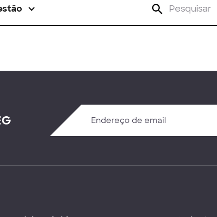
estão
EG