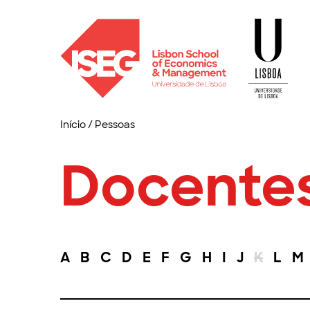
Início
/
Pessoas
Docente
A
B
C
D
E
F
G
H
I
J
K
L
M