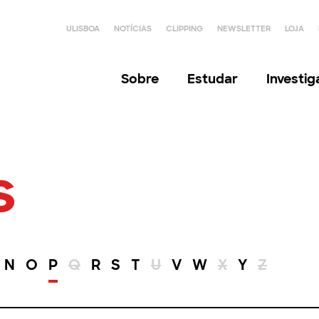
ULISBOA
NOTÍCIAS
CLIPPING
NEWSLETTER
LOJA
Sobre
Estudar
Investi
s
N
O
P
Q
R
S
T
U
V
W
X
Y
Z