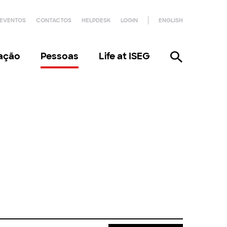
EVENTOS
CONTACTOS
HELPDESK
LOGIN
ENGLISH
gação
Pessoas
Life at ISEG