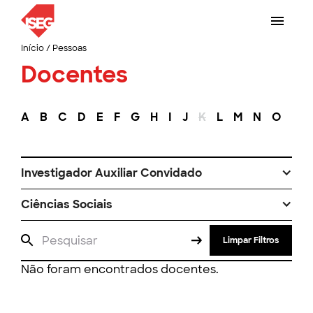
Início
/
Pessoas
Docentes
A
B
C
D
E
F
G
H
I
J
K
L
M
N
O
P
Investigador Auxiliar Convidado
Ciências Sociais
Limpar Filtros
Não foram encontrados docentes.