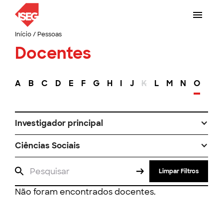
Início
/
Pessoas
Docentes
A
B
C
D
E
F
G
H
I
J
K
L
M
N
O
P
Investigador principal
Ciências Sociais
Limpar Filtros
Não foram encontrados docentes.