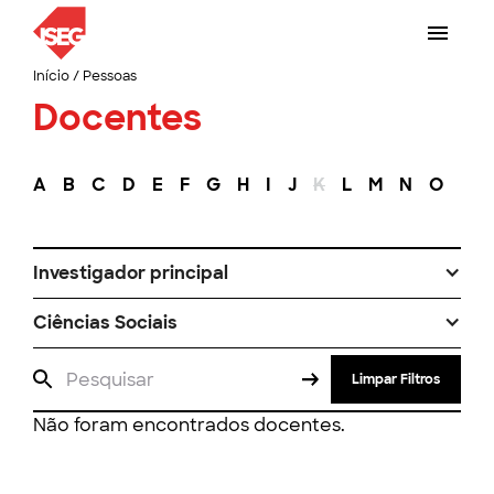
Início
/
Pessoas
Docentes
A
B
C
D
E
F
G
H
I
J
K
L
M
N
O
P
Investigador principal
Ciências Sociais
Limpar Filtros
Não foram encontrados docentes.