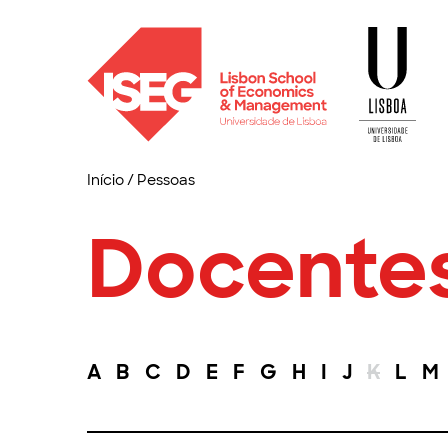
Início
/
Pessoas
Docente
A
B
C
D
E
F
G
H
I
J
K
L
M