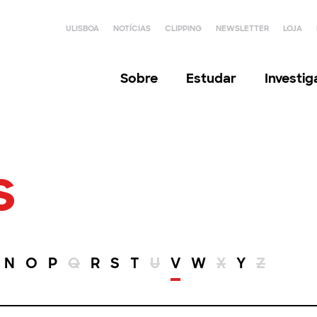
ULISBOA
NOTÍCIAS
CLIPPING
NEWSLETTER
LOJA
Sobre
Estudar
Investi
s
N
O
P
Q
R
S
T
U
V
W
X
Y
Z