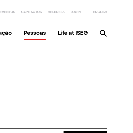
EVENTOS
CONTACTOS
HELPDESK
LOGIN
ENGLISH
gação
Pessoas
Life at ISEG