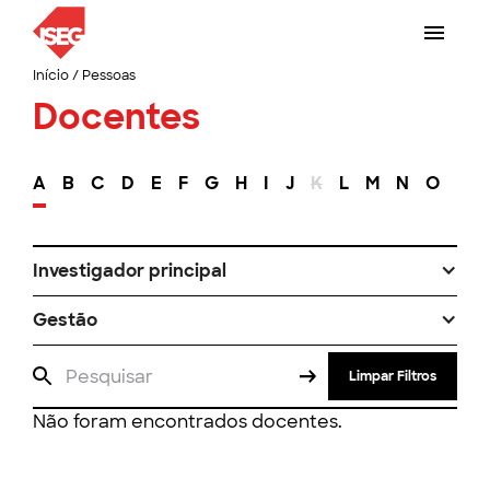
Início
/
Pessoas
Docentes
A
B
C
D
E
F
G
H
I
J
K
L
M
N
O
P
Investigador principal
Gestão
Limpar Filtros
Não foram encontrados docentes.