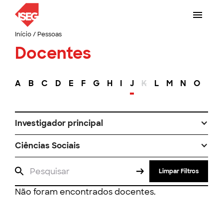
Início
/
Pessoas
Docentes
A
B
C
D
E
F
G
H
I
J
K
L
M
N
O
P
Investigador principal
Ciências Sociais
Limpar Filtros
Não foram encontrados docentes.