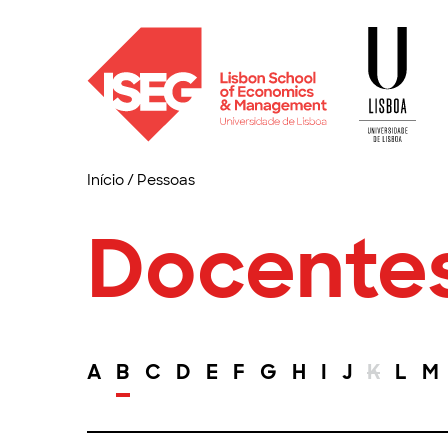
Início
/
Pessoas
Docente
A
B
C
D
E
F
G
H
I
J
K
L
M