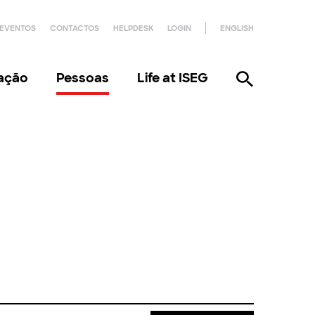
EVENTOS
CONTACTOS
HELPDESK
LOGIN
ENGLISH
gação
Pessoas
Life at ISEG