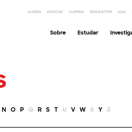
ULISBOA
NOTÍCIAS
CLIPPING
NEWSLETTER
LOJA
Sobre
Estudar
Investi
s
N
O
P
Q
R
S
T
U
V
W
X
Y
Z