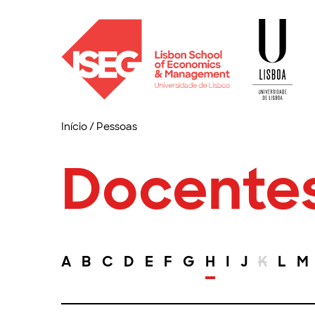
Início
/
Pessoas
Docente
A
B
C
D
E
F
G
H
I
J
K
L
M