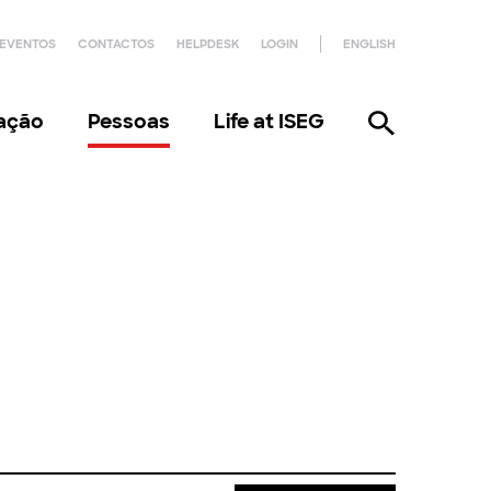
EVENTOS
CONTACTOS
HELPDESK
LOGIN
ENGLISH
gação
Pessoas
Life at ISEG