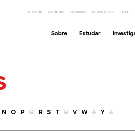
ULISBOA
NOTÍCIAS
CLIPPING
NEWSLETTER
LOJA
Sobre
Estudar
Investi
s
N
O
P
Q
R
S
T
U
V
W
X
Y
Z