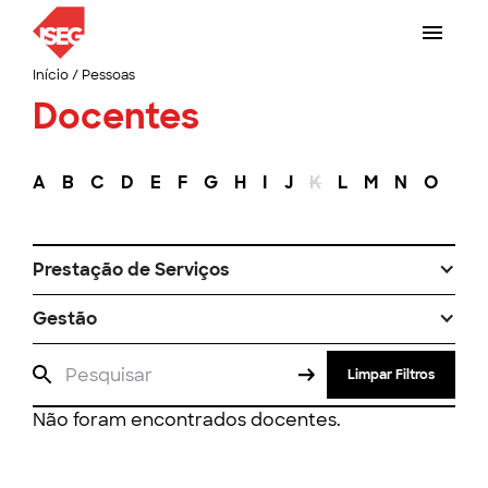
Início
/
Pessoas
Docentes
A
B
C
D
E
F
G
H
I
J
K
L
M
N
O
P
Prestação de Serviços
Gestão
Limpar Filtros
Não foram encontrados docentes.