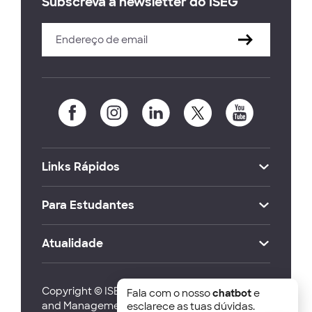
Subscreva a newsletter do ISEG
Links Rápidos
Para Estudantes
Atualidade
Copyright © ISEG Lisbon School of Economics
Fala com o nosso
chatbot
e
and Management 2026
esclarece as tuas dúvidas.