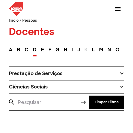
Início
/
Pessoas
Docentes
A
B
C
D
E
F
G
H
I
J
K
L
M
N
O
P
Prestação de Serviços
Ciências Sociais
Limpar Filtros