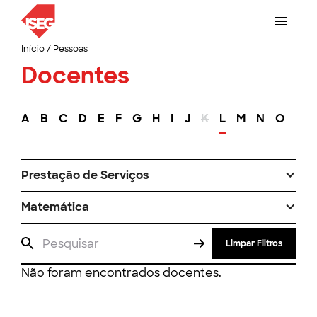
Início
/
Pessoas
Docentes
A
B
C
D
E
F
G
H
I
J
K
L
M
N
O
P
Prestação de Serviços
Matemática
Limpar Filtros
Não foram encontrados docentes.