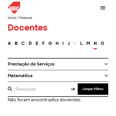
Início
/
Pessoas
Docentes
A
B
C
D
E
F
G
H
I
J
K
L
M
N
O
P
Prestação de Serviços
Matemática
Limpar Filtros
Não foram encontrados docentes.