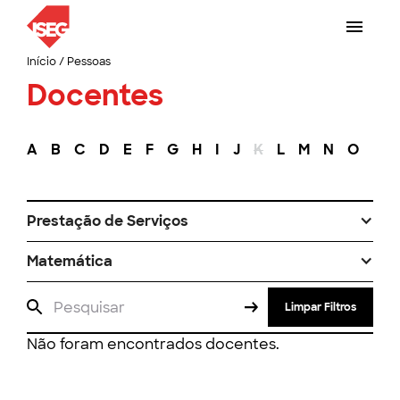
Início
/
Pessoas
Docentes
A
B
C
D
E
F
G
H
I
J
K
L
M
N
O
P
Prestação de Serviços
Matemática
Limpar Filtros
Não foram encontrados docentes.