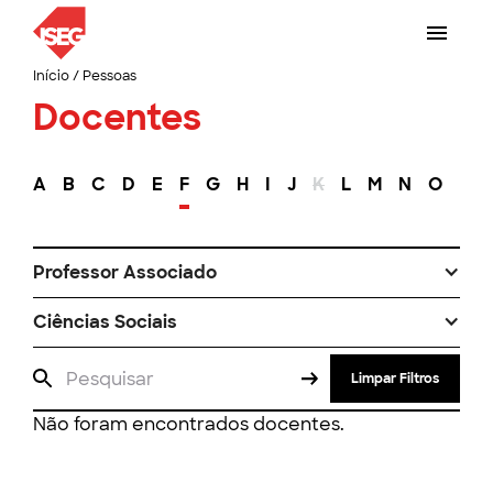
Início
/
Pessoas
Docentes
A
B
C
D
E
F
G
H
I
J
K
L
M
N
O
P
Professor Associado
Ciências Sociais
Limpar Filtros
Não foram encontrados docentes.