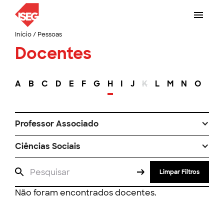
Início
/
Pessoas
Docentes
A
B
C
D
E
F
G
H
I
J
K
L
M
N
O
P
Professor Associado
Ciências Sociais
Limpar Filtros
Não foram encontrados docentes.