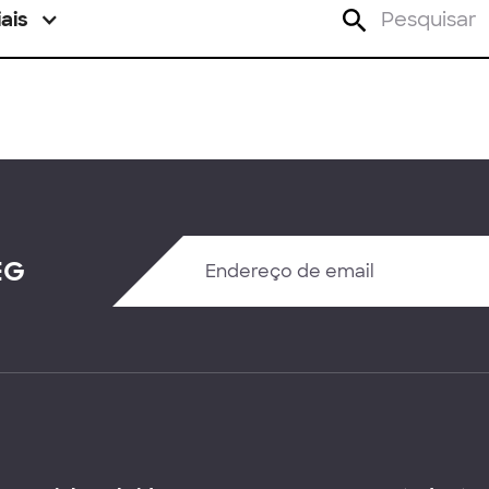
ais
EG