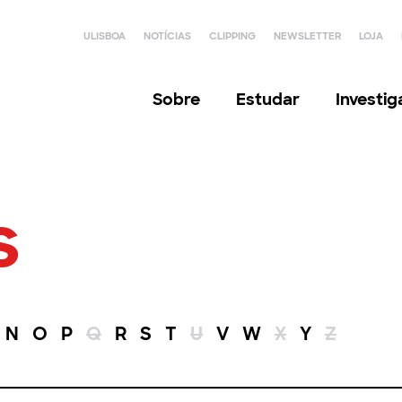
ULISBOA
NOTÍCIAS
CLIPPING
NEWSLETTER
LOJA
Sobre
Estudar
Investi
s
N
O
P
Q
R
S
T
U
V
W
X
Y
Z