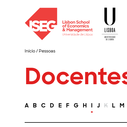
Início
/
Pessoas
Docente
A
B
C
D
E
F
G
H
I
J
K
L
M