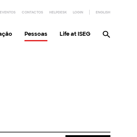
EVENTOS
CONTACTOS
HELPDESK
LOGIN
ENGLISH
gação
Pessoas
Life at ISEG