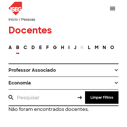
Início
/
Pessoas
Docentes
A
B
C
D
E
F
G
H
I
J
K
L
M
N
O
P
Professor Associado
Economia
Limpar Filtros
Não foram encontrados docentes.