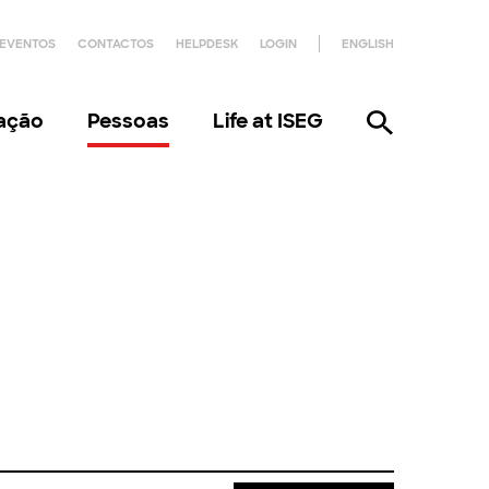
EVENTOS
CONTACTOS
HELPDESK
LOGIN
ENGLISH
gação
Pessoas
Life at ISEG