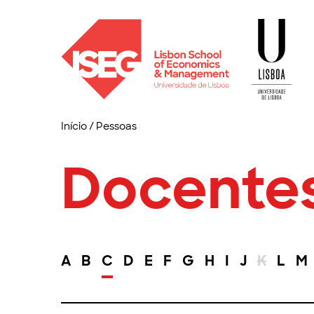
Início
/
Pessoas
Docente
A
B
C
D
E
F
G
H
I
J
K
L
M