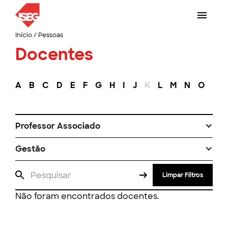
Início
/
Pessoas
Docentes
A
B
C
D
E
F
G
H
I
J
K
L
M
N
O
P
Professor Associado
Gestão
Limpar Filtros
Não foram encontrados docentes.