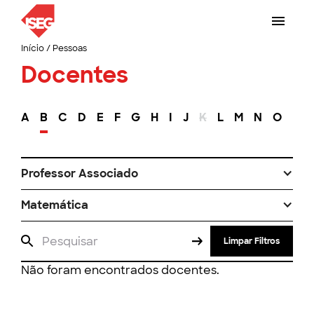
Início
/
Pessoas
Docentes
A
B
C
D
E
F
G
H
I
J
K
L
M
N
O
P
Professor Associado
Matemática
Limpar Filtros
Não foram encontrados docentes.