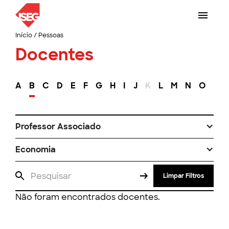
Início
/
Pessoas
Docentes
A
B
C
D
E
F
G
H
I
J
K
L
M
N
O
P
Professor Associado
Economia
Limpar Filtros
Não foram encontrados docentes.