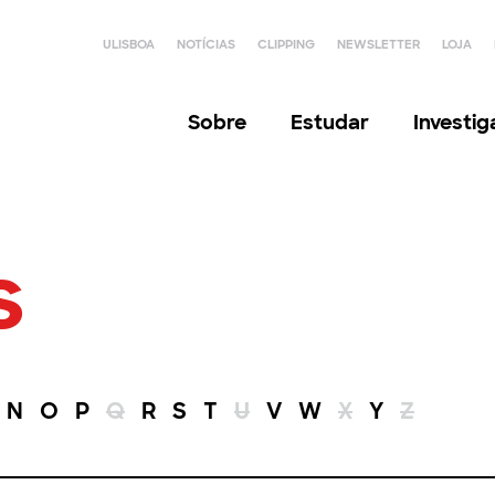
ULISBOA
NOTÍCIAS
CLIPPING
NEWSLETTER
LOJA
Sobre
Estudar
Investi
s
N
O
P
Q
R
S
T
U
V
W
X
Y
Z