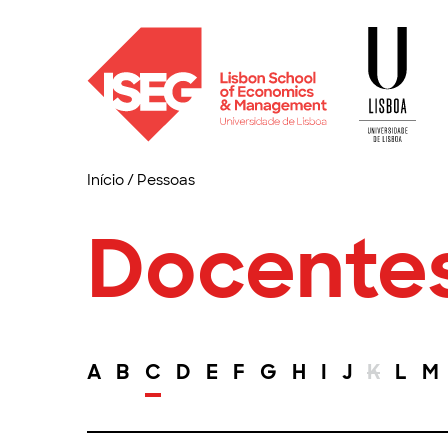
Início
/
Pessoas
Docente
A
B
C
D
E
F
G
H
I
J
K
L
M