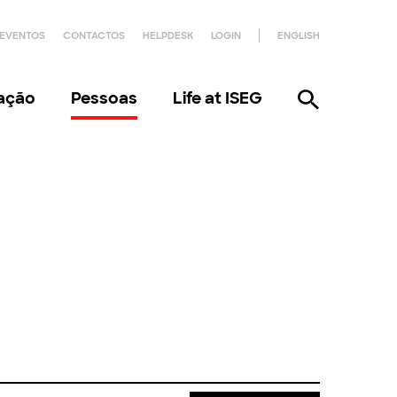
EVENTOS
CONTACTOS
HELPDESK
LOGIN
ENGLISH
gação
Pessoas
Life at ISEG