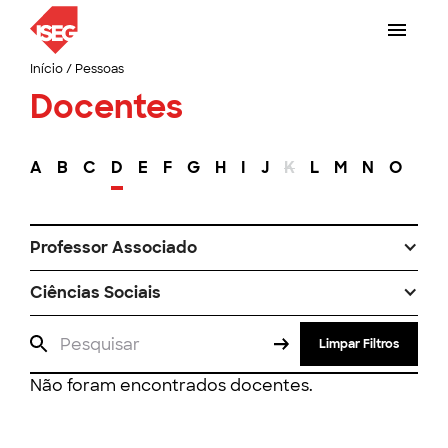
Início
/
Pessoas
Docentes
A
B
C
D
E
F
G
H
I
J
K
L
M
N
O
P
Professor Associado
Ciências Sociais
Limpar Filtros
Não foram encontrados docentes.