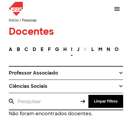
Início
/
Pessoas
Docentes
A
B
C
D
E
F
G
H
I
J
K
L
M
N
O
P
Professor Associado
Ciências Sociais
Limpar Filtros
Não foram encontrados docentes.