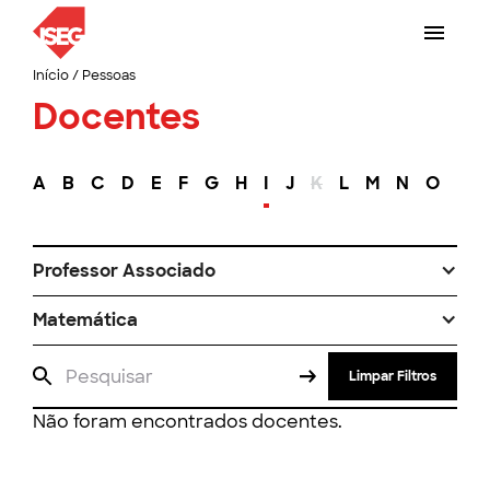
Início
/
Pessoas
Docentes
A
B
C
D
E
F
G
H
I
J
K
L
M
N
O
P
Professor Associado
Matemática
Limpar Filtros
Não foram encontrados docentes.