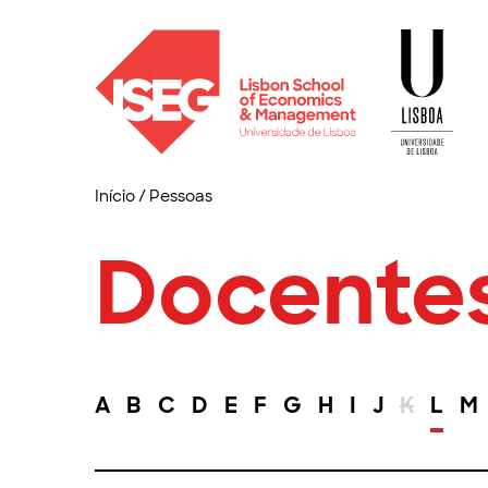
Início
/
Pessoas
Docente
A
B
C
D
E
F
G
H
I
J
K
L
M