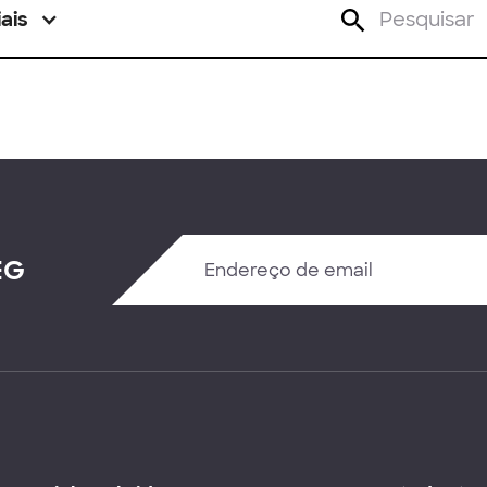
ais
EG