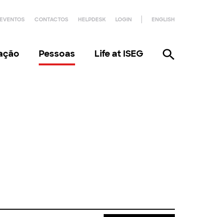
EVENTOS
CONTACTOS
HELPDESK
LOGIN
ENGLISH
gação
Pessoas
Life at ISEG