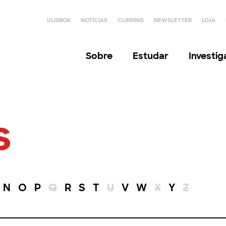
ULISBOA
NOTÍCIAS
CLIPPING
NEWSLETTER
LOJA
Sobre
Estudar
Investi
s
N
O
P
Q
R
S
T
U
V
W
X
Y
Z