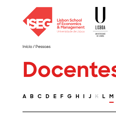
Início
/
Pessoas
Docente
A
B
C
D
E
F
G
H
I
J
K
L
M