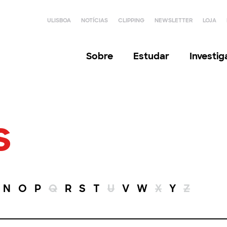
ULISBOA
NOTÍCIAS
CLIPPING
NEWSLETTER
LOJA
Sobre
Estudar
Investi
s
N
O
P
Q
R
S
T
U
V
W
X
Y
Z