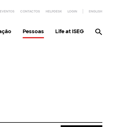
EVENTOS
CONTACTOS
HELPDESK
LOGIN
ENGLISH
gação
Pessoas
Life at ISEG