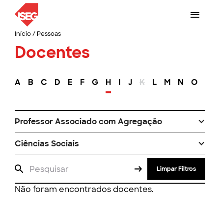
Início
/
Pessoas
Docentes
A
B
C
D
E
F
G
H
I
J
K
L
M
N
O
P
Professor Associado com Agregação
Ciências Sociais
Limpar Filtros
Não foram encontrados docentes.